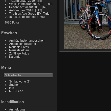
Traunuferlauf 2019
85
Wels Halbmarathon 2019
183
Pesenbachtallauf 2018
69
AufiOwiLauf 2018
412
Triathlon Age Group EM, Tartu,
2018 (öster. Teilnehmer)
66
4090 Fotos
Erweitert
Am häufigsten angesehen
Am besten bewertet
Neueste Fotos
Neueste Alben
Zufällige Fotos
Kalender
Menü
Schlagworte
(1)
Suchen
Info
RSS-Feed
Identifikation
Anmeldung