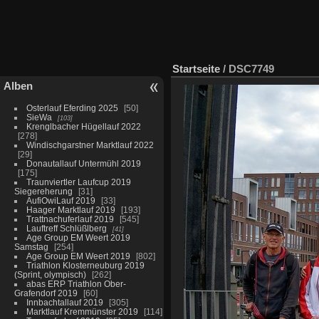
Startseite
/
DSC7749
Alben
Osterlauf Eferding 2025
50
SieWa
103
Krenglbacher Hügellauf 2022
278
Windischgarstner Marktlauf 2022
29
Donautallauf Untermühl 2019
175
Traunviertler Laufcup 2019
Siegereherung
31
AufiOwiLauf 2019
33
Haager Marktlauf 2019
193
Trattnachuferlauf 2019
545
Lauftreff Schlüßlberg
41
Age Group EM Weert 2019
Samstag
254
Age Group EM Weert 2019
802
Triathlon Klosterneuburg 2019
(Sprint, olympisch)
262
abas ERP Triathlon Ober-
Grafendorf 2019
60
Innbachtallauf 2019
305
Marktlauf Kremmünster 2019
114