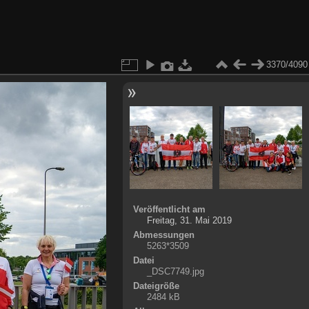
3370/4090
Veröffentlicht am
Freitag, 31. Mai 2019
Abmessungen
5263*3509
Datei
_DSC7749.jpg
Dateigröße
2484 kB