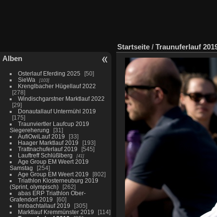
Startseite
/
Traunuferlauf 201
Alben
Osterlauf Eferding 2025
50
SieWa
103
Krenglbacher Hügellauf 2022
278
Windischgarstner Marktlauf 2022
29
Donautallauf Untermühl 2019
175
Traunviertler Laufcup 2019
Siegereherung
31
AufiOwiLauf 2019
33
Haager Marktlauf 2019
193
Trattnachuferlauf 2019
545
Lauftreff Schlüßlberg
41
Age Group EM Weert 2019
Samstag
254
Age Group EM Weert 2019
802
Triathlon Klosterneuburg 2019
(Sprint, olympisch)
262
abas ERP Triathlon Ober-
Grafendorf 2019
60
Innbachtallauf 2019
305
Marktlauf Kremmünster 2019
114