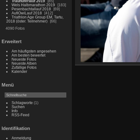
Traunuferlauf 2019
85
Wels Halbmarathon 2019
183
Pesenbachtallauf 2018
69
AufiOwiLauf 2018
412
Triathlon Age Group EM, Tartu,
2018 (öster. Teilnehmer)
66
4090 Fotos
Erweitert
Am häufigsten angesehen
Am besten bewertet
Neueste Fotos
Neueste Alben
Zufällige Fotos
Kalender
Menü
Schlagworte
(1)
Suchen
Info
RSS-Feed
Identifikation
Anmeldung