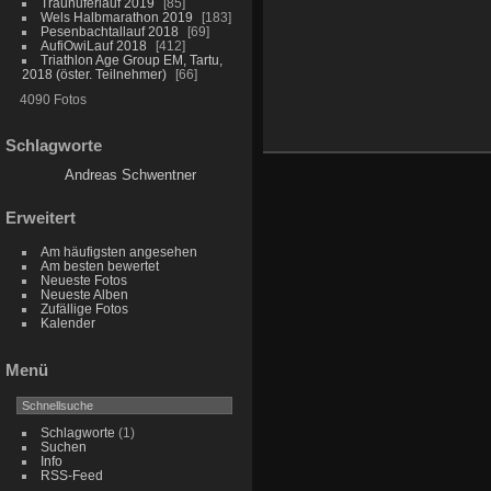
Traunuferlauf 2019
85
Wels Halbmarathon 2019
183
Pesenbachtallauf 2018
69
AufiOwiLauf 2018
412
Triathlon Age Group EM, Tartu,
2018 (öster. Teilnehmer)
66
4090 Fotos
Schlagworte
Andreas Schwentner
Erweitert
Am häufigsten angesehen
Am besten bewertet
Neueste Fotos
Neueste Alben
Zufällige Fotos
Kalender
Menü
Schlagworte
(1)
Suchen
Info
RSS-Feed