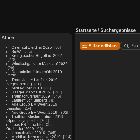
Startseite
/
Suchergebnisse
Alben
Filter wählen
Suc
Osterlauf Eferding 2025
50
SieWa
103
Krenglbacher Hügellauf 2022
278
Windischgarstner Marktlauf 2022
29
Donautallauf Untermühl 2019
175
Traunviertler Laufcup 2019
Siegereherung
31
AufiOwiLauf 2019
33
Haager Marktlauf 2019
193
Trattnachuferlauf 2019
545
Lauftreff Schlüßlberg
41
Age Group EM Weert 2019
Samstag
254
Age Group EM Weert 2019
802
Triathlon Klosterneuburg 2019
(Sprint, olympisch)
262
abas ERP Triathlon Ober-
Grafendorf 2019
60
Innbachtallauf 2019
305
Marktlauf Kremmünster 2019
114